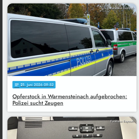
Funkhaus Bayreuth
21
. Juni 2026 09:52
notes
Opferstock in Warmensteinach aufgebrochen:
Polizei sucht Zeugen
Funkhaus Bayreuth