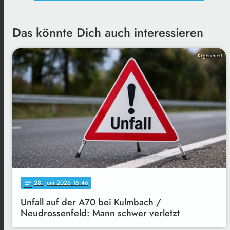
Das könnte Dich auch interessieren
KI-generiert
28
. Juni 2026 16:46
notes
Unfall auf der A70 bei Kulmbach /
Neudrossenfeld: Mann schwer verletzt