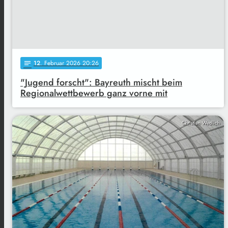
12
. Februar 2026 20:26
notes
"Jugend forscht": Bayreuth mischt beim
Regionalwettbewerb ganz vorne mit
Christian Wedlich