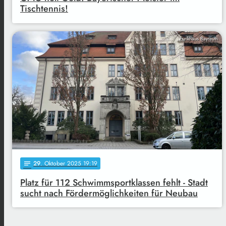
Tischtennis!
Funkhaus Bayreuth
29
. Oktober 2025 19:19
notes
Platz für 112 Schwimmsportklassen fehlt - Stadt
sucht nach Fördermöglichkeiten für Neubau