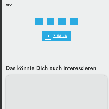
mso
chevron_left
ZURÜCK
Das könnte Dich auch interessieren