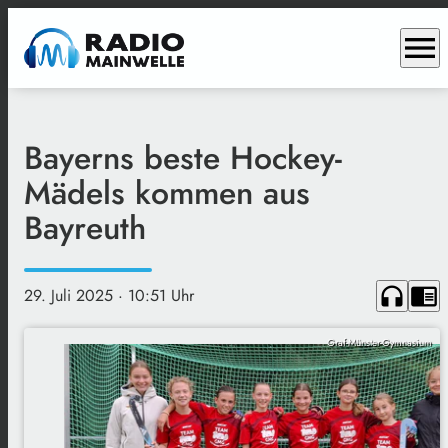
menu
Bayerns beste Hockey-
Mädels kommen aus
Bayreuth
headphones
chrome_reader_mode
29. Juli 2025
· 10:51 Uhr
Graf-Münster-Gymnasium