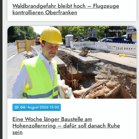
Waldbrandgefahr bleibt hoch – Flugzeuge
kontrollieren Oberfranken
Stadtwerke Bayreuth
06
. August 2026 13:02
notes
Eine Woche länger Baustelle am
Hohenzollernring – dafür soll danach Ruhe
sein