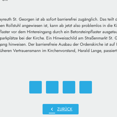
yreuth St. Georgen ist ab sofort barrierefrei zugänglich. Das teilt 
nen Rollstuhl angewiesen ist, kann ab jetzt also problemlos in die
laster vor dem Hintereingang durch ein Betonsteinpflaster ausgetau
arkplätze bei der Kirche. Ein Hinweisschild am Straßenmarkt St. G
gang hinweisen. Der barrierefreie Ausbau der Ordenskirche ist auf In
eren Vertrauensmann im Kirchenvorstand, Harald Lange, passiert
chevron_left
ZURÜCK