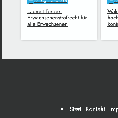
06
. August 2026 18:03
0
notes
notes
Launert fordert
Wald
Erwachsenenstrafrecht für
hoc
alle Erwachsenen
kont
Start
Kontakt
Im