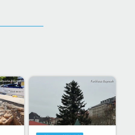
adtwerke Bayreuth
Funkhaus Bayreuth