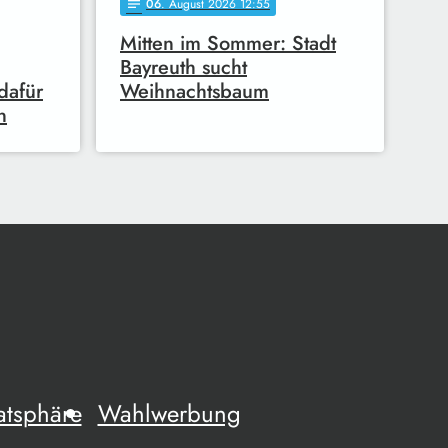
06
. August 2026 12:55
notes
Mitten im Sommer: Stadt
Bayreuth sucht
dafür
Weihnachtsbaum
n
atsphäre
Wahlwerbung