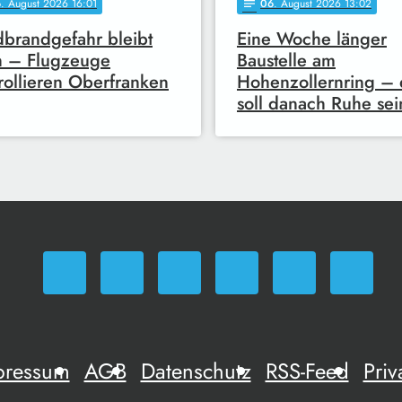
6
. August 2026 16:01
06
. August 2026 13:02
notes
brandgefahr bleibt
Eine Woche länger
h – Flugzeuge
Baustelle am
rollieren Oberfranken
Hohenzollernring – 
soll danach Ruhe sei
pressum
AGB
Datenschutz
RSS-Feed
Priv