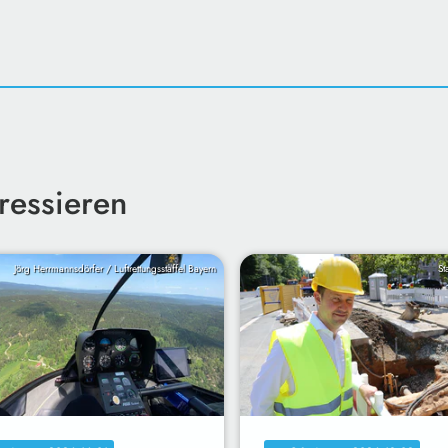
ressieren
Jörg Herrmannsdörfer / Luftrettungsstaffel Bayern
St