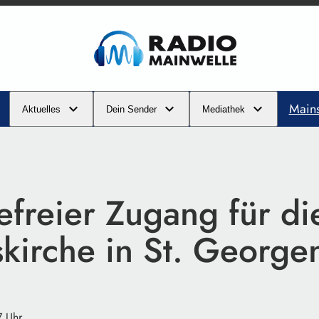
Main
Aktuelles
Dein Sender
Mediathek
efreier Zugang für di
kirche in St. George
7 Uhr