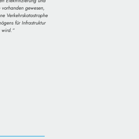
en Elektrifizierung und
le vorhanden gewesen,
ene Verkehrskatastrophe
ögens für Infrastruktur
t wird.“