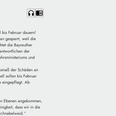
headphones
chrome_reader_mode
 bis Februar dauern!
an gesperrt, weil die
htet die Bayreuther
antwortlichen der
ehrsministeriums und
Ausmaß der Schäden an
ll sollen bis Februar
p eingepflegt. Ab
allen Ebenen angekommen,
inigkeit, dass wir in die
 Schnabelwaid.“