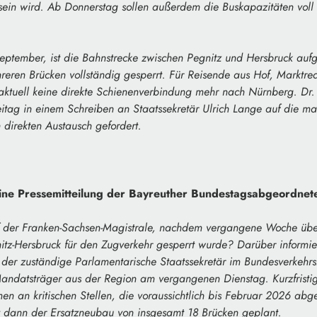
sein wird. Ab Donnerstag sollen außerdem die Buskapazitäten voll
September, ist die Bahnstrecke zwischen Pegnitz und Hersbruck aufg
eren Brücken vollständig gesperrt. Für Reisende aus Hof, Marktre
aktuell keine direkte Schienenverbindung mehr nach Nürnberg. Dr. 
itag in einem Schreiben an Staatssekretär Ulrich Lange auf die ma
direkten Austausch gefordert.
ine Pressemitteilung der Bayreuther Bundestagsabgeordne
f der Franken-Sachsen-Magistrale, nachdem vergangene Woche üb
itz-Hersbruck für den Zugverkehr gesperrt wurde? Darüber informier
der zuständige Parlamentarische Staatssekretär im Bundesverkehrsm
Mandatsträger aus der Region am vergangenen Dienstag. Kurzfristig
 an kritischen Stellen, die voraussichtlich bis Februar 2026 abges
ist dann der Ersatzneubau von insgesamt 18 Brücken geplant.