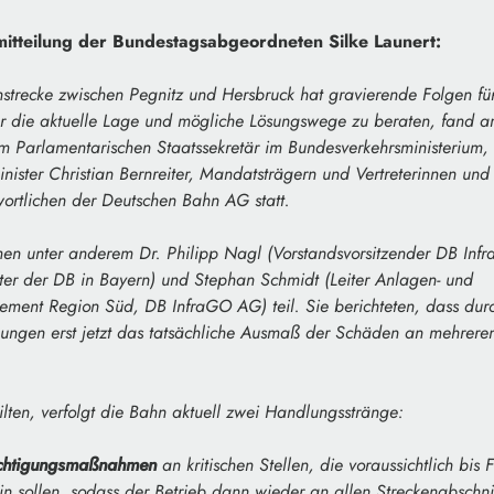
itteilung der Bundestagsabgeordneten Silke Launert:
strecke zwischen Pegnitz und Hersbruck hat gravierende Folgen fü
r die aktuelle Lage und mögliche Lösungswege zu beraten, fand a
m Parlamentarischen Staatssekretär im Bundesverkehrsministerium,
nister Christian Bernreiter, Mandatsträgern und Vertreterinnen und 
wortlichen der Deutschen Bahn AG statt.
en unter anderem Dr. Philipp Nagl (Vorstandsvorsitzender DB Inf
ter der DB in Bayern) und Stephan Schmidt (Leiter Anlagen- und
ment Region Süd, DB InfraGO AG) teil. Sie berichteten, dass dur
ungen erst jetzt das tatsächliche Ausmaß der Schäden an mehreren
eilten, verfolgt die Bahn aktuell zwei Handlungsstränge:
tüchtigungsmaßnahmen
an kritischen Stellen, die voraussichtlich bis
n sollen, sodass der Betrieb dann wieder an allen Streckenabschnit