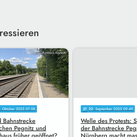
ressieren
Funkhaus Bayreuth
. Oktober 2025 07:58
22
. September 2025 09:49
notes
 Bahnstrecke
Welle des Protests: 
chen Pegnitz und
der Bahnstrecke Pegn
aus früher geöffnet?
Nürnberg macht mas