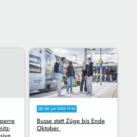
agilis / Dietmar Denger
22
. Juli 2026 11:16
notes
Sperre
Busse statt Züge bis Ende
itz-
Oktober
sive