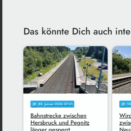
Das könnte Dich auch inte
23
. Januar 2026 07:21
15
notes
notes
Bahnstrecke zwischen
Wird
Hersbruck und Pegnitz
zwis
länger gesperrt
Neuh