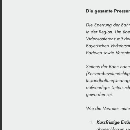
Die gesamte Pressem
Die Sperrung der Bahn
in der Region. Um übe
Videokonferenz mit de
Bayerischen Verkehrsmi
Parteien sowie Verant
Seitens der Bahn nahm
(Konzernbevollmächtig
Instandhaltungsmanage
aufwendiger Untersuch
geworden sei.
Wie die Vertreter mitt
Kurzfristige Er
abgeschlossen sei