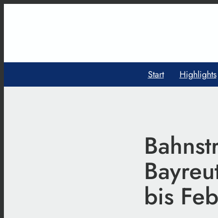
Start
Highlights
Bahnst
Bayreu
bis Fe