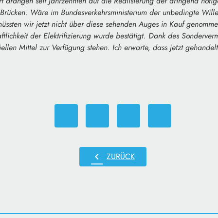
rt drängen seit Jahrzehnten auf die Realisierung der dringend nötig
 Brücken. Wäre im Bundesverkehrsministerium der unbedingte Wil
 müssten wir jetzt nicht über diese sehenden Auges in Kauf genomm
ftlichkeit der Elektrifizierung wurde bestätigt. Dank des Sonderverm
iellen Mittel zur Verfügung stehen. Ich erwarte, dass jetzt gehandel
chevron_left
ZURÜCK