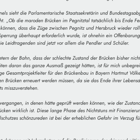
nels sieht die Parlamentarische Staatssekretärin und Bundestagsab
ht. „Ob die maroden Brücken im Pegnitztal tatsächlich bis Ende F
 können, dass die Züge zwischen Pegnitz und Hersbruck wieder roll
Sperrung überhaupt erforderlich wurde, ist ohnehin ein Offenbarun
ie Leidtragenden sind jetzt vor allem die Pendler und Schüler.
tern der Bahn, dass der schlechte Zustand der Brücken bisher nicht
eiten daran das ganze Ausmaß gezeigt hätten, ist für mich unbegreifl
e Gesamtprojektleiter für den Brückenbau in Bayern Hartmut Völker
en Brücken erneuert werden müssen, da sie das Ende ihrer Lebensda
ts misszuverstehen.
 vergangen, in denen hätte geprüft werden können, wie der Zustan
cken wirklich ist. Diese lange Phase des Nichtstuns mit Finanzie
hutzes schönzureden ist bei der erheblichen Gefahr im Verzug für 