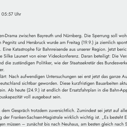
· 05:57 Uhr
n-Drama zwischen Bayreuth und Nürnberg. Die Sperrung soll wohl
 Pegnitz und Hersbruck wurde am Freitag (19.9.) ja ziemlich spont
. Eine Katastrophe für Bahnreisende aus unserer Region. Jetzt beric
 Silke Launert von einer Videokonferenz. Daran beteiligt: Die Ver
 die zuständigen Politiker, wie der Staatssekretär des Bundesverk
er.
lärt: Nach aufwendigen Untersuchungen sei erst jetzt das ganze 
utschland sichtbar geworden. Diese kurzfristigen Bauarbeiten aktue
n. Ab heute (24.9.) ist endlich der Ersatzfahrplan in die Bahn-Ap
buskapazität voll ausgebaut sein.
ch dem Gespräch trotzdem zuversichtlich. Zumindest sei jetzt auf 
ng der Franken-Sachsen-Magistrale wirklich wichtig ist. „Es besteht E
teigen müssen – zunächst bis nach Neuhaus, am besten gleich nach