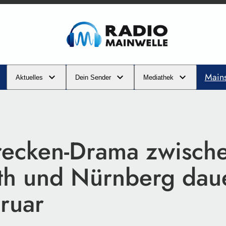
Main
Aktuelles
Dein Sender
Mediathek
recken-Drama zwisch
th und Nürnberg daue
bruar