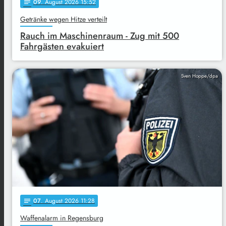
09
. August 2026 15:52
notes
Getränke wegen Hitze verteilt
Rauch im Maschinenraum - Zug mit 500
Fahrgästen evakuiert
Sven Hoppe/dpa
07
. August 2026 11:28
notes
Waffenalarm in Regensburg