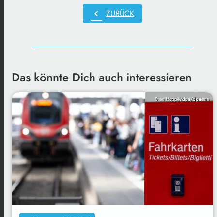
chevron_left
ZURÜCK
Das könnte Dich auch interessieren
Sven Hoppe/dpa/dpa-tmn