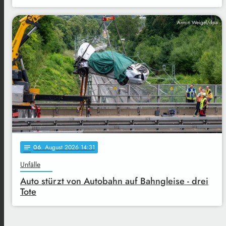
Armin Weigel/dpa
06
. August 2026 14:31
notes
Unfälle
Auto stürzt von Autobahn auf Bahngleise - drei
Tote