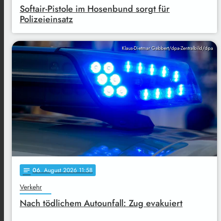
Softair-Pistole im Hosenbund sorgt für
Polizeieinsatz
Klaus-Dietmar Gabbert/dpa-Zentralbild/dpa
06
. August 2026 11:58
notes
Verkehr
Nach tödlichem Autounfall: Zug evakuiert