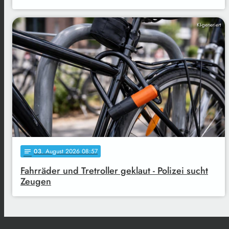
KI-generiert
03
. August 2026 08:57
notes
Fahrräder und Tretroller geklaut - Polizei sucht
Zeugen