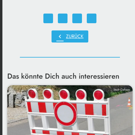
chevron_left
ZURÜCK
Das könnte Dich auch interessieren
Stadt Gefrees