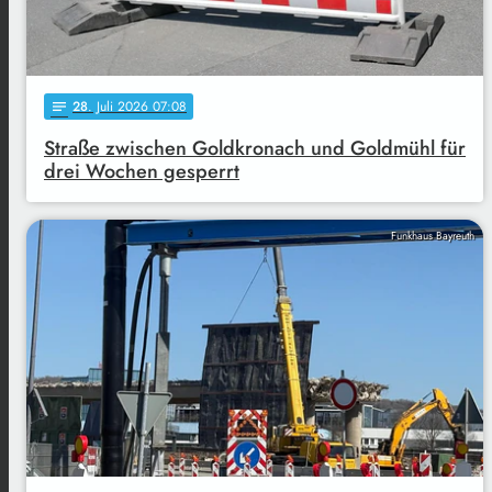
28
. Juli 2026 07:08
notes
Straße zwischen Goldkronach und Goldmühl für
drei Wochen gesperrt
Funkhaus Bayreuth