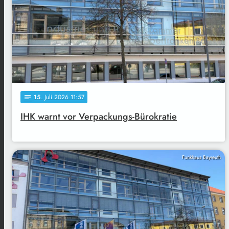
15
. Juli 2026 11:57
notes
IHK warnt vor Verpackungs-Bürokratie
Funkhaus Bayreuth