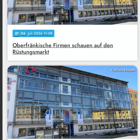
06
. Juli 2026 11:08
notes
Oberfränkische Firmen schauen auf den
Rüstungsmarkt
Funkhaus Bayreuth