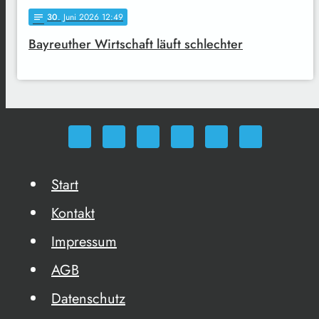
30
. Juni 2026 12:49
notes
Bayreuther Wirtschaft läuft schlechter
Start
Kontakt
Impressum
AGB
Datenschutz