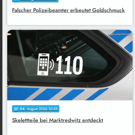
Falscher Polizeibeamter erbeutet Goldschmuck
Bayerische Polizei
04
. August 2026 10:59
notes
Skelettteile bei Marktredwitz entdeckt