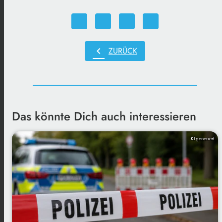
chevron_left
ZURÜCK
Das könnte Dich auch interessieren
KI-generiert