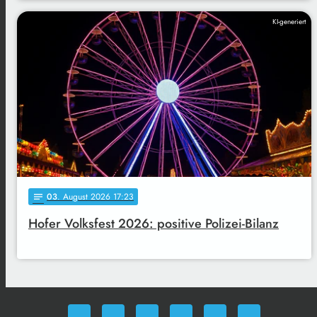
KI-generiert
03
. August 2026 17:23
notes
Hofer Volksfest 2026: positive Polizei-Bilanz