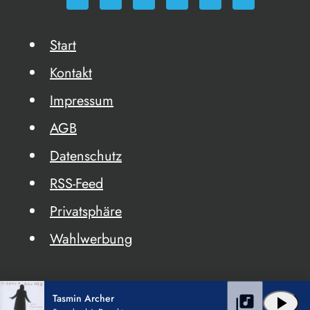
Start
Kontakt
Impressum
AGB
Datenschutz
RSS-Feed
Privatsphäre
Wahlwerbung
Tasmin Archer
library_music
play_arrow