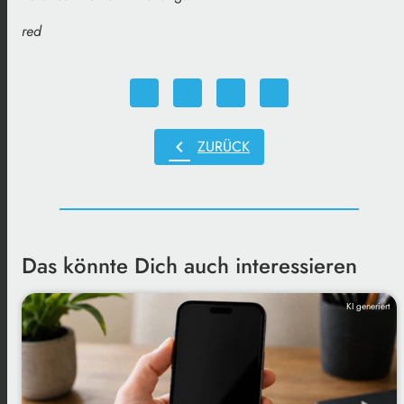
red
chevron_left
ZURÜCK
Das könnte Dich auch interessieren
KI generiert