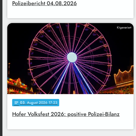
Polizeibericht 04.08.2026
KI-generiert
03
. August 2026 17:23
notes
Hofer Volksfest 2026: positive Polizei-Bilanz