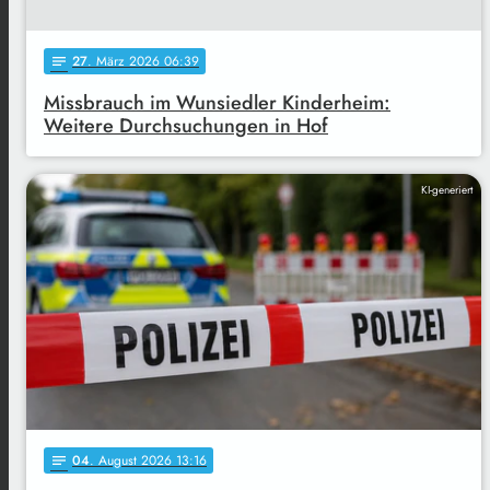
27
. März 2026 06:39
notes
Missbrauch im Wunsiedler Kinderheim:
Weitere Durchsuchungen in Hof
KI-generiert
04
. August 2026 13:16
notes