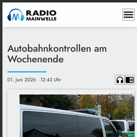
menu
Autobahnkontrollen am
Wochenende
headphones
chrome_reader_mode
01. Juni 2026
· 12:43 Uhr
Funkhaus Bayreuth