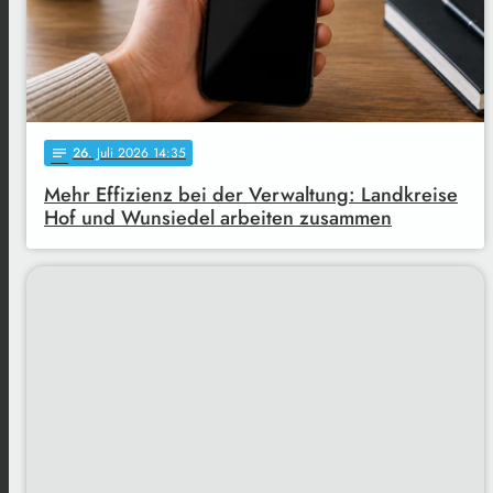
26
. Juli 2026 14:35
notes
Mehr Effizienz bei der Verwaltung: Landkreise
Hof und Wunsiedel arbeiten zusammen