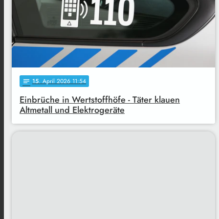
15
. April 2026 11:54
notes
Einbrüche in Wertstoffhöfe - Täter klauen
Altmetall und Elektrogeräte