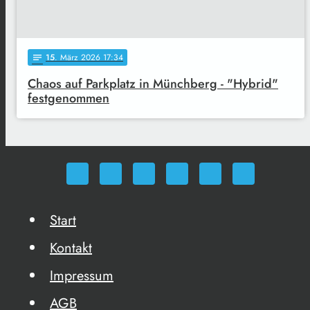
15
. März 2026 17:34
notes
Chaos auf Parkplatz in Münchberg - "Hybrid"
festgenommen
Start
Kontakt
Impressum
AGB