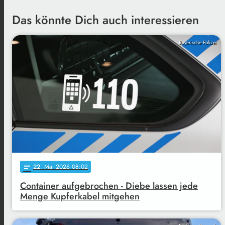
Das könnte Dich auch interessieren
Bayerische Polizei
22
. Mai 2026 08:02
notes
Container aufgebrochen - Diebe lassen jede
Menge Kupferkabel mitgehen