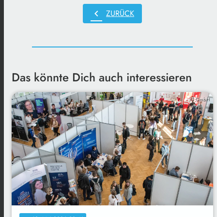
chevron_left
ZURÜCK
Das könnte Dich auch interessieren
IfT GmbH