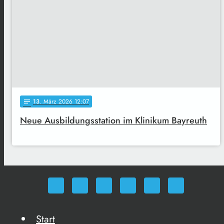
13
. März 2026 12:07
notes
Neue Ausbildungsstation im Klinikum Bayreuth
Start