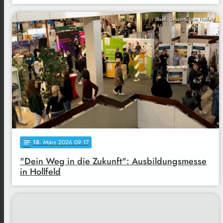
Staatl. Gesamtschule Hollfeld
18
. März 2026 09:17
notes
"Dein Weg in die Zukunft": Ausbildungsmesse
in Hollfeld