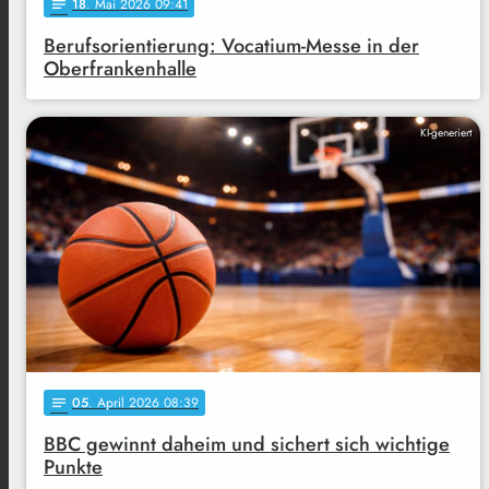
18
. Mai 2026 09:41
notes
Berufsorientierung: Vocatium-Messe in der
Oberfrankenhalle
KI-generiert
05
. April 2026 08:39
notes
BBC gewinnt daheim und sichert sich wichtige
Punkte