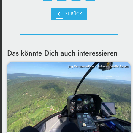
chevron_left
ZURÜCK
Das könnte Dich auch interessieren
Jörg Herrmannsdörfer / Luftrettungsstaffel Bayern