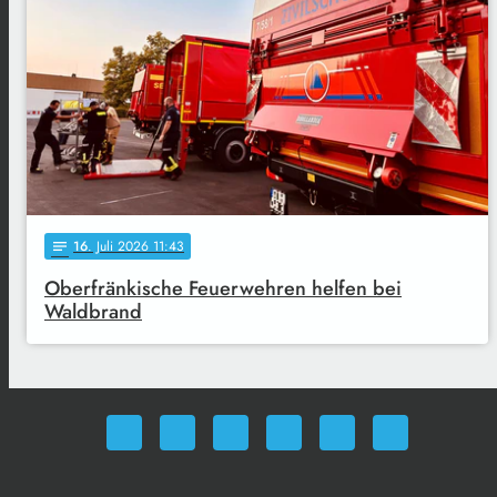
16
. Juli 2026 11:43
notes
Oberfränkische Feuerwehren helfen bei
Waldbrand