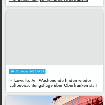
13
. August 2025 19:23
notes
Hitzewelle: Am Wochenende finden wieder
Luftbeobachtungsflüge über Oberfranken statt
Stephanie Bleuse