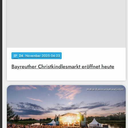
24
. November 2025 04:23
notes
Bayreuther Christkindlesmarkt eröffnet heute
Motion KommunikationsGmbH