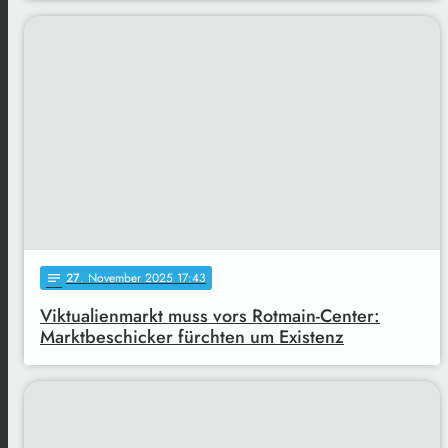
27
. November 2025 17:43
notes
Viktualienmarkt muss vors Rotmain-Center:
Marktbeschicker fürchten um Existenz