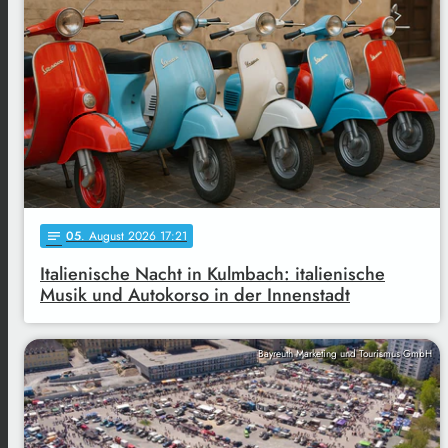
05
. August 2026 17:21
notes
Italienische Nacht in Kulmbach: italienische
Musik und Autokorso in der Innenstadt
Bayreuth Marketing und Tourismus GmbH