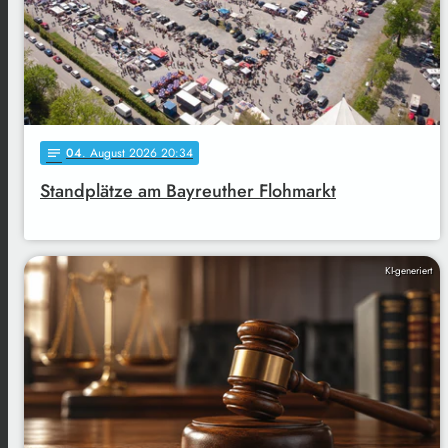
04
. August 2026 20:34
notes
Standplätze am Bayreuther Flohmarkt
KI-generiert