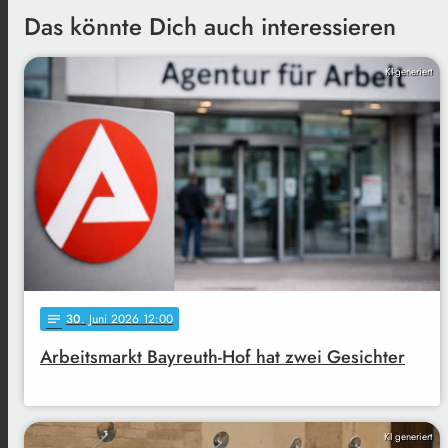
Das könnte Dich auch interessieren
KI-generiert
30
. Juni 2026 12:00
notes
Arbeitsmarkt Bayreuth-Hof hat zwei Gesichter
KI generiert