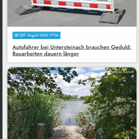
07
. August 2026 17:06
notes
Autofahrer bei Untersteinach brauchen Geduld:
Bauarbeiten dauern länger
Funkhaus Bayreuth