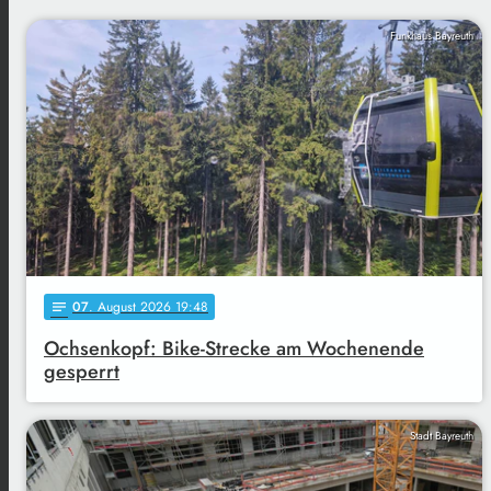
Funkhaus Bayreuth
07
. August 2026 19:48
notes
Ochsenkopf: Bike-Strecke am Wochenende
gesperrt
Stadt Bayreuth