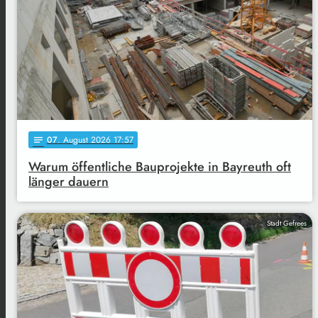
07
. August 2026 17:57
notes
Warum öffentliche Bauprojekte in Bayreuth oft
länger dauern
Stadt Gefrees