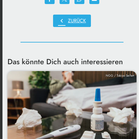
chevron_left
ZURÜCK
Das könnte Dich auch interessieren
NGG / Tobias Seifert