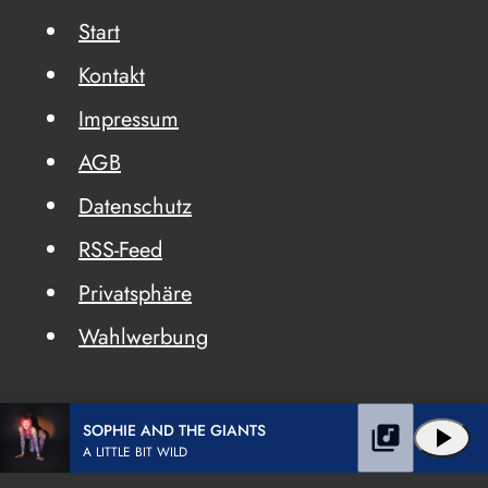
Start
Kontakt
Impressum
AGB
Datenschutz
RSS-Feed
Privatsphäre
Wahlwerbung
SOPHIE AND THE GIANTS
library_music
play_arrow
A LITTLE BIT WILD