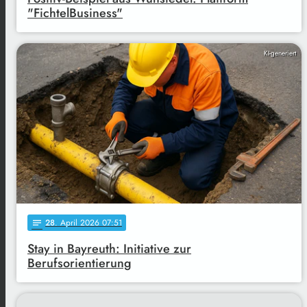
"FichtelBusiness"
KI-generiert
28
. April 2026 07:51
notes
Stay in Bayreuth: Initiative zur
Berufsorientierung