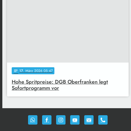
17
. März 2026 05:47
notes
Hohe Spritpreise: DGB Oberfranken legt
Sofortprogramm vor