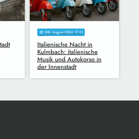
05
. August 2026 17:21
notes
tadt
Italienische Nacht in
Kulmbach: italienische
Musik und Autokorso in
der Innenstadt