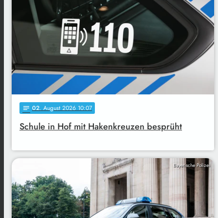
02
. August 2026 10:07
notes
Schule in Hof mit Hakenkreuzen besprüht
Bayerische Polizei