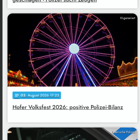
KI-generiert
03
. August 2026 17:23
notes
Hofer Volksfest 2026: positive Polizei-Bilanz
Bayerische Polizei