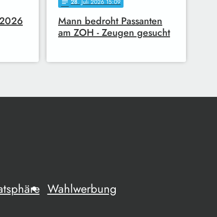
28
. Juli 2026 15:09
notes
7.2026
Mann bedroht Passanten
am ZOH - Zeugen gesucht
atsphäre
Wahlwerbung