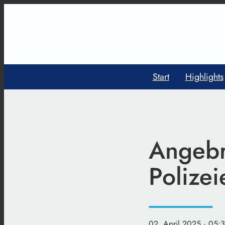
Start
Highlights
Angebr
Polizei
02. April 2025
· 05: