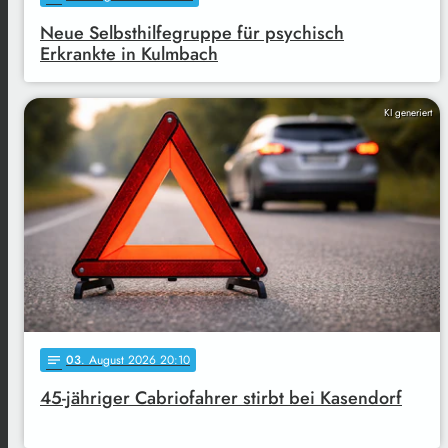
Neue Selbsthilfegruppe für psychisch
Erkrankte in Kulmbach
KI generiert
03
. August 2026 20:10
notes
45-jähriger Cabriofahrer stirbt bei Kasendorf