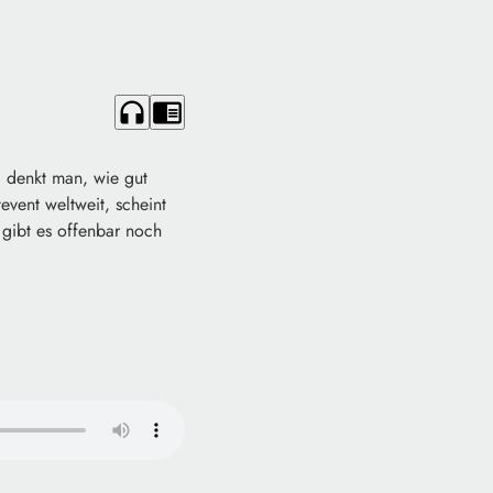
headphones
chrome_reader_mode
“ denkt man, wie gut
event weltweit, scheint
 gibt es offenbar noch