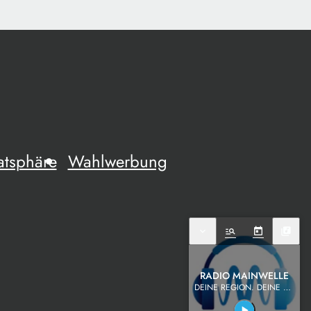
atsphäre
Wahlwerbung
expand_more
manage_search
today
library_music
RADIO MAINWELLE
DEINE REGION. DEINE MUSIK.
play_arrow