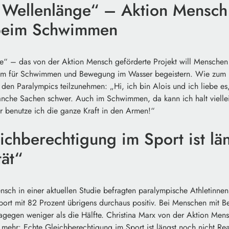
 Wellenlänge“ – Aktion Mensch 
 beim Schwimmen
e“ – das von der Aktion Mensch geförderte Projekt will Menschen
m für Schwimmen und Bewegung im Wasser begeistern. Wie zum Bei
den Paralympics teilzunehmen: „Hi, ich bin Alois und ich liebe e
che Sachen schwer. Auch im Schwimmen, da kann ich halt vielleic
 benutze ich die ganze Kraft in den Armen!“
ichberechtigung im Sport ist lä
tät“
sch in einer aktuellen Studie befragten paralympische Athletinnen
ort mit 82 Prozent übrigens durchaus positiv. Bei Menschen mit B
agegen weniger als die Hälfte. Christina Marx von der Aktion Men
 mehr: Echte Gleichberechtigung im Sport ist längst noch nicht Real