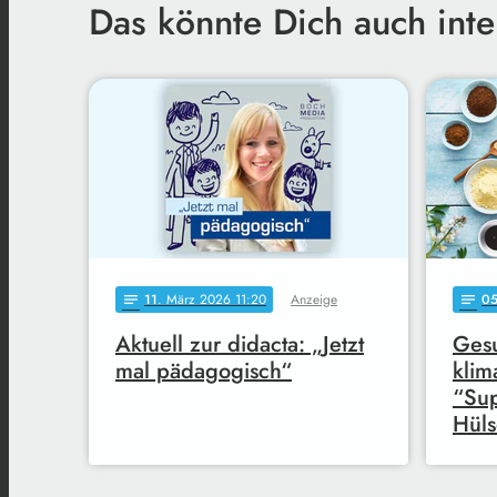
Das könnte Dich auch inte
11
. März 2026 11:20
Anzeige
0
notes
notes
Aktuell zur didacta: „Jetzt
Ges
mal pädagogisch“
klim
“Su
Hüls