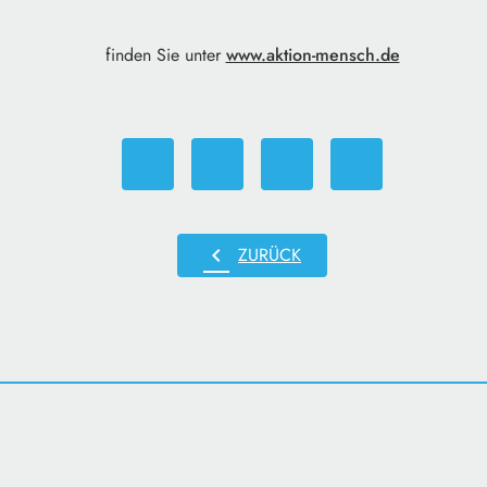
finden Sie unter
www.aktion-mensch.de
chevron_left
ZURÜCK