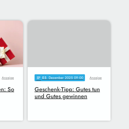
Anzeige
03
. Dezember 2025 09:00
Anzeige
notes
en: So
Geschenk-Tipp: Gutes tun
und Gutes gewinnen