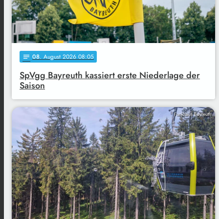
08
. August 2026 08:05
notes
SpVgg Bayreuth kassiert erste Niederlage der
Saison
Funkhaus Bayreuth