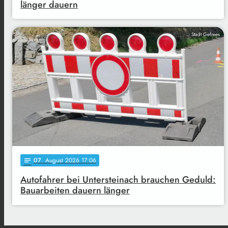
länger dauern
Stadt Gefrees
07
. August 2026 17:06
notes
Autofahrer bei Untersteinach brauchen Geduld:
Bauarbeiten dauern länger