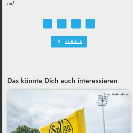
red
chevron_left
ZURÜCK
Das könnte Dich auch interessieren
Simon Helfensdörfer