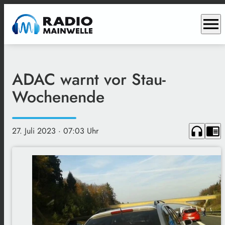
menu
ADAC warnt vor Stau-
Wochenende
headphones
chrome_reader_mode
27. Juli 2023
· 07:03 Uhr