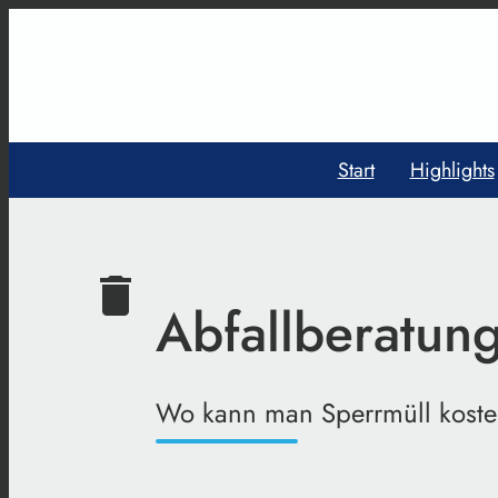
Start
Highlights
delete
Abfallberatun
Wo kann man Sperrmüll kosten