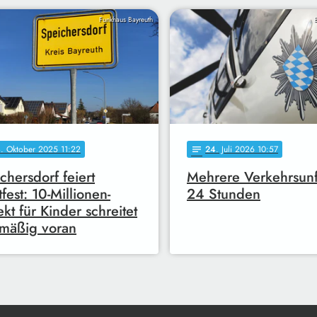
Funkhaus Bayreuth
4
. Oktober 2025 11:22
24
. Juli 2026 10:57
notes
chersdorf feiert
Mehrere Verkehrsunfä
tfest: 10-Millionen-
24 Stunden
ekt für Kinder schreitet
mäßig voran