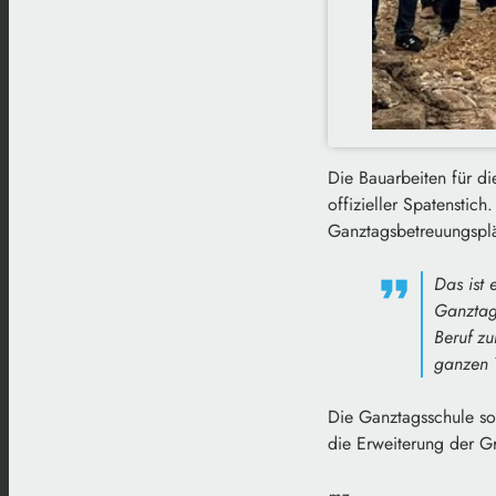
Die Bauarbeiten für d
offizieller Spatenstic
Ganztagsbetreuungsplä
Das ist 
Ganztag
Beruf z
ganzen T
Die Ganztagsschule so
die Erweiterung der G