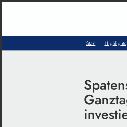
Start
Highlights
Spatens
Ganzta
investi