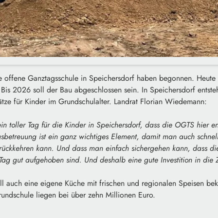
ie offene Ganztagsschule in Speichersdorf haben begonnen. Heute 
h. Bis 2026 soll der Bau abgeschlossen sein. In Speichersdorf entst
tze für Kinder im Grundschulalter. Landrat Florian Wiedemann:
ein toller Tag für die Kinder in Speichersdorf, dass die OGTS hier en
sbetreuung ist ein ganz wichtiges Element, damit man auch schnel
urückkehren kann. Und dass man einfach sichergehen kann, dass di
ag gut aufgehoben sind. Und deshalb eine gute Investition in die Z
ll auch eine eigene Küche mit frischen und regionalen Speisen be
rundschule liegen bei über zehn Millionen Euro.