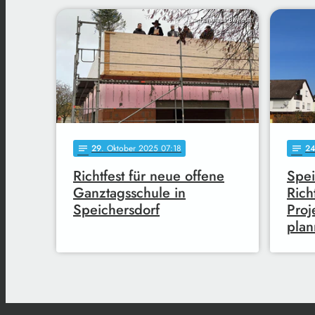
Funkhaus Bayreuth
29
. Oktober 2025 07:18
2
notes
notes
Richtfest für neue offene
Spei
Ganztagsschule in
Rich
Speichersdorf
Proj
plan