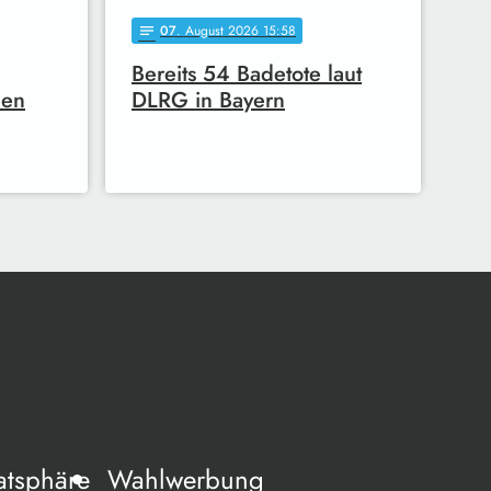
07
. August 2026 15:58
notes
Bereits 54 Badetote laut
hen
DLRG in Bayern
atsphäre
Wahlwerbung