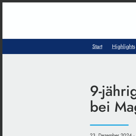
Start
Highlights
9-jähri
bei Ma
23. Dezember 2024
·