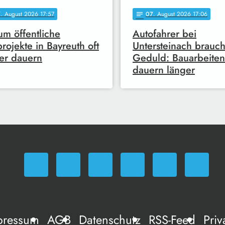
7
. August 2026 17:57
07
. August 2026 17:06
notes
m öffentliche
Autofahrer bei
rojekte in Bayreuth oft
Untersteinach brauc
er dauern
Geduld: Bauarbeiten
dauern länger
pressum
AGB
Datenschutz
RSS-Feed
Priv