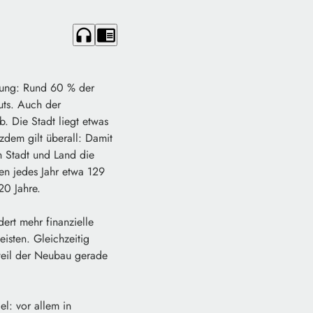
headphones
chrome_reader_mode
erung: Rund 60 % der
uts. Auch der
. Die Stadt liegt etwas
zdem gilt überall: Damit
n Stadt und Land die
en jedes Jahr etwa 129
20 Jahre.
rt mehr finanzielle
isten. Gleichzeitig
 weil der Neubau gerade
l: vor allem in