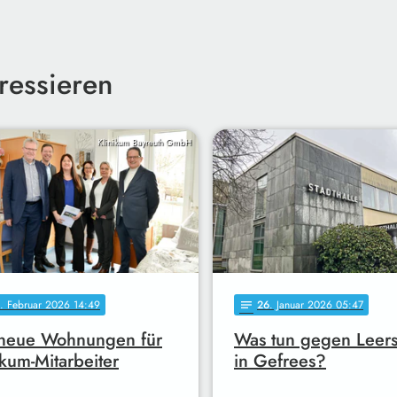
ressieren
Klinikum Bayreuth GmbH
. Februar 2026 14:49
26
. Januar 2026 05:47
notes
 neue Wohnungen für
Was tun gegen Leer
ikum-Mitarbeiter
in Gefrees?