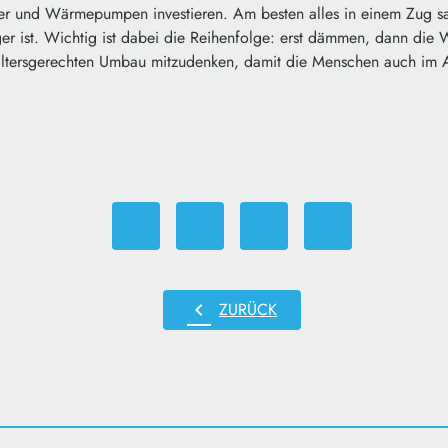
 und Wärmepumpen investieren. Am besten alles in einem Zug sani
iger ist. Wichtig ist dabei die Reihenfolge: erst dämmen, dann 
h altersgerechten Umbau mitzudenken, damit die Menschen auch im 
chevron_left
ZURÜCK