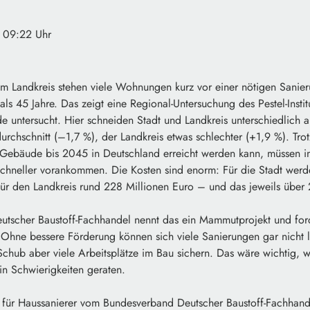
· 09:22 Uhr
 im Landkreis stehen viele Wohnungen kurz vor einer nötigen Sani
ls 45 Jahre. Das zeigt eine Regional-Untersuchung des Pestel-Instit
 untersucht. Hier schneiden Stadt und Landkreis unterschiedlich ab
urchschnitt (–1,7 %), der Landkreis etwas schlechter (+1,9 %). Trot
e Gebäude bis 2045 in Deutschland erreicht werden kann, müssen i
schneller vorankommen. Die Kosten sind enorm: Für die Stadt werd
 für den Landkreis rund 228 Millionen Euro – und das jeweils über 
tscher Baustoff-Fachhandel nennt das ein Mammutprojekt und forde
. Ohne bessere Förderung können sich viele Sanierungen gar nicht le
Schub aber viele Arbeitsplätze im Bau sichern. Das wäre wichtig,
 in Schwierigkeiten geraten.
für Haussanierer vom Bundesverband Deutscher Baustoff-Fachhande