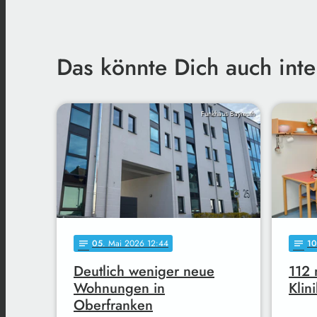
Das könnte Dich auch inte
Funkhaus Bayreuth
05
. Mai 2026 12:44
10
notes
notes
Deutlich weniger neue
112
Wohnungen in
Klin
Oberfranken