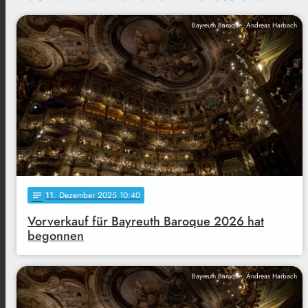
Bayreuth Baroque, Andreas Harbach
11
. Dezember 2025 10:40
notes
Vorverkauf für Bayreuth Baroque 2026 hat
begonnen
Bayreuth Baroque, Andreas Harbach