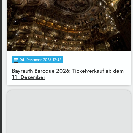
05
. Dezember 2025 12:46
notes
Bayreuth Baroque 2026: Ticketverkauf ab dem
11. Dezember