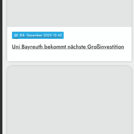
03
. Dezember 2025 12:42
notes
Uni Bayreuth bekommt nächste Großinvestition