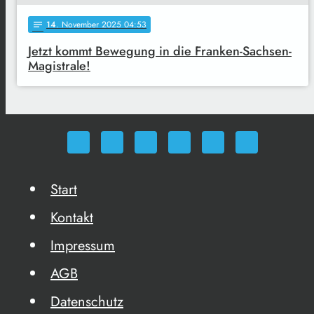
14
. November 2025 04:53
notes
Jetzt kommt Bewegung in die Franken-Sachsen-
Magistrale!
Start
Kontakt
Impressum
AGB
Datenschutz