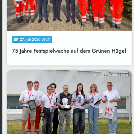
27
. Juli 2026 09:31
notes
75 Jahre Festspielwache auf dem Grünen Hügel
Tobias Schif / BRK Bayreuth