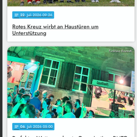
22
. Juli 2026 09:26
notes
Rotes Kreuz wirbt an Haustüren um
Unterstützung
Funkhaus Bayreuth
06
. Juli 2026 05:00
notes