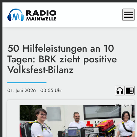
menu
50 Hilfeleistungen an 10
Tagen: BRK zieht positive
Volksfest-Bilanz
headphones
chrome_reader_mode
01. Juni 2026
· 03:55 Uhr
BRK Bayreuth