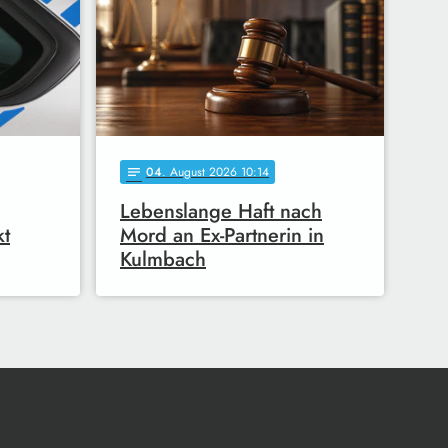
04
. August 2026 10:14
notes
Lebenslange Haft nach
kt
Mord an Ex-Partnerin in
Kulmbach