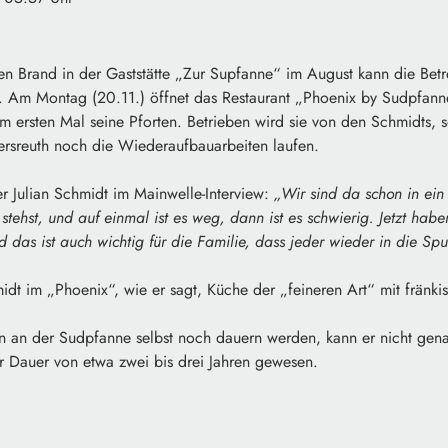
 Brand in der Gaststätte „Zur Supfanne“ im August kann die Betre
. Am Montag (20.11.) öffnet das Restaurant „Phoenix by Sudpfanne
m ersten Mal seine Pforten. Betrieben wird sie von den Schmidts, 
rsreuth noch die Wiederaufbauarbeiten laufen.
r Julian Schmidt im Mainwelle-Interview:
„Wir sind da schon in ei
stehst, und auf einmal ist es weg, dann ist es schwierig. Jetzt hab
d das ist auch wichtig für die Familie, dass jeder wieder in die S
dt im „Phoenix“, wie er sagt, Küche der „feineren Art“ mit fränki
n an der Sudpfanne selbst noch dauern werden, kann er nicht gena
r Dauer von etwa zwei bis drei Jahren gewesen.