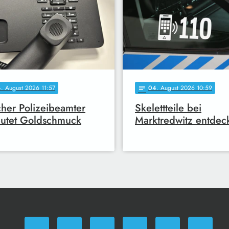
4
. August 2026 11:57
04
. August 2026 10:59
notes
cher Polizeibeamter
Skelettteile bei
utet Goldschmuck
Marktredwitz entdec