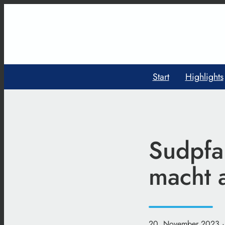
Start
Highlights
Sudpfa
macht 
20. November 2023