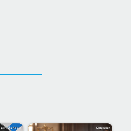
Bayerische Polizei
KI-generiert