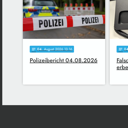
04
. August 2026 13:16
0
notes
notes
Polizeibericht 04.08.2026
Fals
erbe