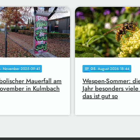
Funkhaus Kulmbach
6
. November 2025 09:41
05
. August 2026 18:44
notes
olischer Mauerfall am
Wespen-Sommer: di
November in Kulmbach
Jahr besonders viele
das ist gut so