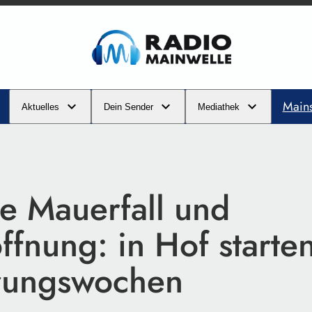
Main
Aktuelles
Dein Sender
Mediathek
re Mauerfall und
fnung: in Hof starte
rungswochen