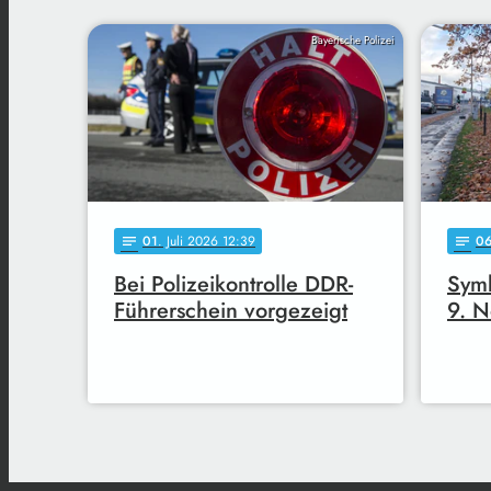
Bayerische Polizei
01
. Juli 2026 12:39
0
notes
notes
Bei Polizeikontrolle DDR-
Symb
Führerschein vorgezeigt
9. 