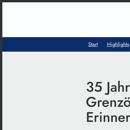
Start
Highlights
35 Jah
Grenzöf
Erinne