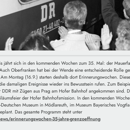
is jährt sich in den kommenden Wochen zum 35. Mal: der Mauerfa
uch Oberfranken hat bei der Wende eine entscheidende Rolle ges
m Montag (16.9.) starten deshalb dort Erinnerungswochen. Diese 
ie damaligen Ereignisse wieder ins Bewusstsein rufen. Zum Beispi
der DDR mit Zügen aus Prag am Hofer Bahnhof angekommen sind. 
biläumsfeier der Hofer Bahnhofsmission. In den kommenden Wochen
-Deutschen Museum in Mödlareuth, im Museum Bayerisches Vogtlan
eplant. Das gesamte Programm steht unter
news/erinnerungswochen-35-jahre-grenzoeffnung