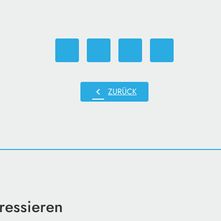
chevron_left
ZURÜCK
ressieren