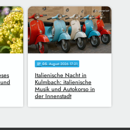
KI generiert
KI generiert
05
. August 2026 17:21
notes
eses
Italienische Nacht in
 und
Kulmbach: italienische
Musik und Autokorso in
der Innenstadt