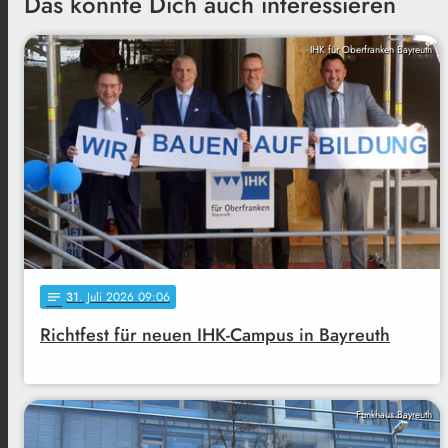
Das könnte Dich auch interessieren
IHK für Oberfranken Bayreuth
31
. Juli 2026 09:06
notes
Richtfest für neuen IHK-Campus in Bayreuth
Funkhaus Bayreuth