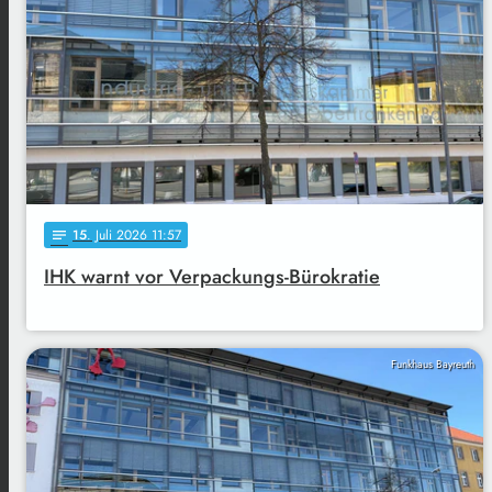
15
. Juli 2026 11:57
notes
IHK warnt vor Verpackungs-Bürokratie
Funkhaus Bayreuth