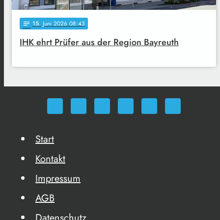
15
. Juni 2026 08:43
notes
IHK ehrt Prüfer aus der Region Bayreuth
Start
Kontakt
Impressum
AGB
Datenschutz