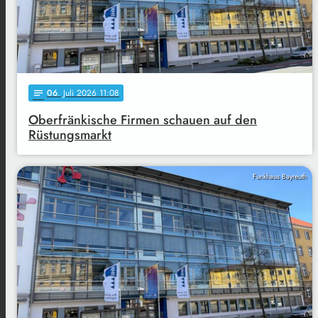
06
. Juli 2026 11:08
notes
Oberfränkische Firmen schauen auf den
Rüstungsmarkt
Funkhaus Bayreuth