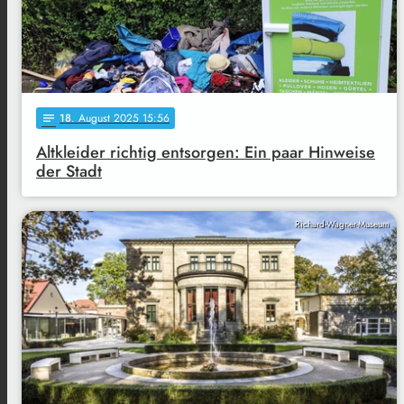
18
. August 2025 15:56
notes
Altkleider richtig entsorgen: Ein paar Hinweise
der Stadt
Richard-Wagner-Museum