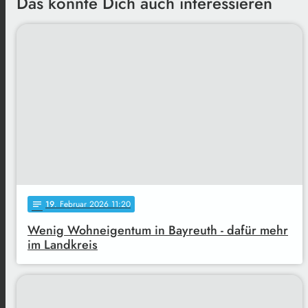
Das könnte Dich auch interessieren
19
. Februar 2026 11:20
notes
Wenig Wohneigentum in Bayreuth - dafür mehr
im Landkreis