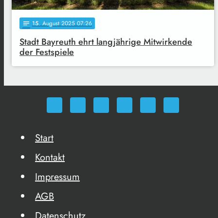
15
. August 2025 07:26
notes
Stadt Bayreuth ehrt langjährige Mitwirkende
der Festspiele
Start
Kontakt
Impressum
AGB
Datenschutz