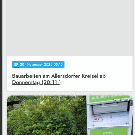
20
. November 2025 05:12
notes
Bauarbeiten am Allersdorfer Kreisel ab
Donnerstag (20.11.)
Stadt Bayreuth