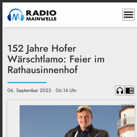
menu
152 Jahre Hofer
Wärschtlamo: Feier im
Rathausinnenhof
headphones
chrome_reader_mode
06. September 2023
· 06:14 Uhr
Stadt Hof