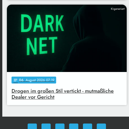
KI-generiert
06
. August 2026 07:19
notes
Drogen im großen Stil vertickt - mutmaßliche
Dealer vor Gericht