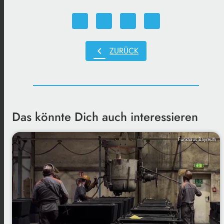
chevron_left
ZURÜCK
Das könnte Dich auch interessieren
Funkhaus Bayreuth