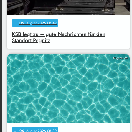
06
. August 2026 08:49
notes
KSB legt zu – gute Nachrichten für den
Standort Pegnitz
KI generiert
06
. August 2026 08:30
notes