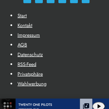
Start
Kontakt
Impressum
AGB
Datenschutz
RSS-Feed
Privatsphäre
Wahlwerbung
TWENTY ONE PILOTS
library_music
play_arrow