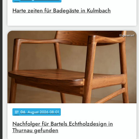
Harte zeiten für Badegäste in Kulmbach
KI-generiert
06
. August 2026 08:01
notes
Nachfolger für Bartels Echtholzdesign in
Thurnau gefunden