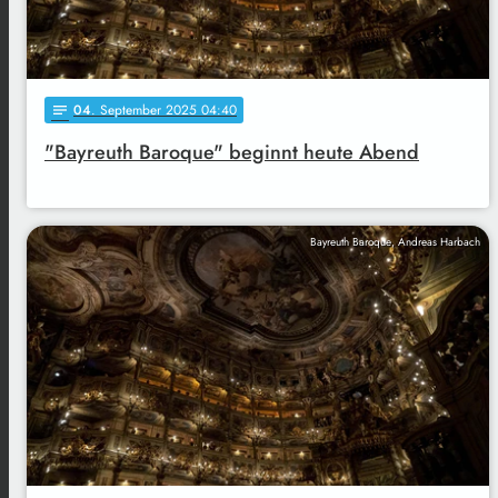
04
. September 2025 04:40
notes
"Bayreuth Baroque" beginnt heute Abend
Bayreuth Baroque, Andreas Harbach