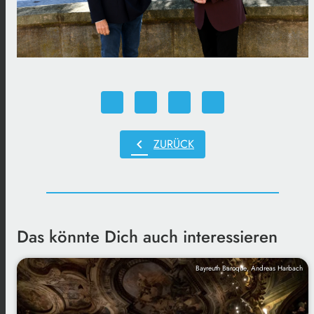
chevron_left
ZURÜCK
Das könnte Dich auch interessieren
Bayreuth Baroque, Andreas Harbach