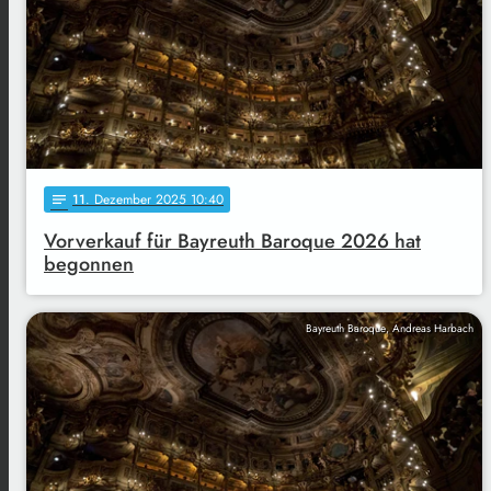
11
. Dezember 2025 10:40
notes
Vorverkauf für Bayreuth Baroque 2026 hat
begonnen
Bayreuth Baroque, Andreas Harbach