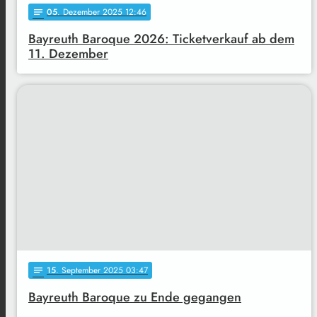
05
. Dezember 2025 12:46
notes
Bayreuth Baroque 2026: Ticketverkauf ab dem
11. Dezember
15
. September 2025 03:47
notes
Bayreuth Baroque zu Ende gegangen