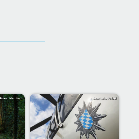
inand Merzbach
Bayerische Polizei