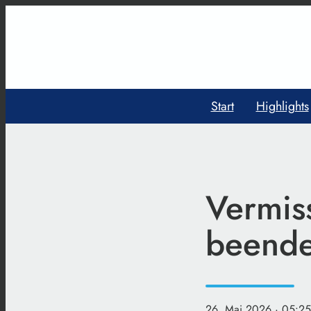
Start
Highlights
Vermis
beendet
26. Mai 2026
· 05:25