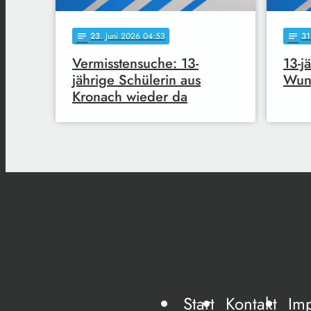
23
. Juni 2026 04:53
31
notes
notes
Vermisstensuche: 13-
13-j
jährige Schülerin aus
Wuns
Kronach wieder da
Start
Kontakt
Im