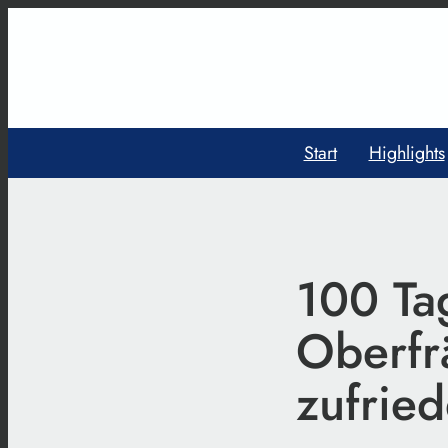
Start
Highlights
100 Ta
Oberfr
zufrie