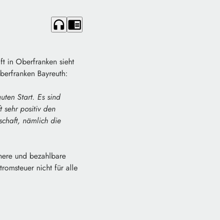
headphones
chrome_reader_mode
t in Oberfranken sieht
Oberfranken Bayreuth:
ten Start. Es sind
 sehr positiv den
chaft, nämlich die
chere und bezahlbare
romsteuer nicht für alle