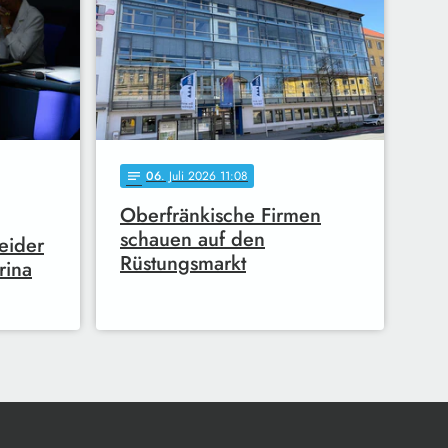
06
. Juli 2026 11:08
notes
Oberfränkische Firmen
schauen auf den
eider
Rüstungsmarkt
rina