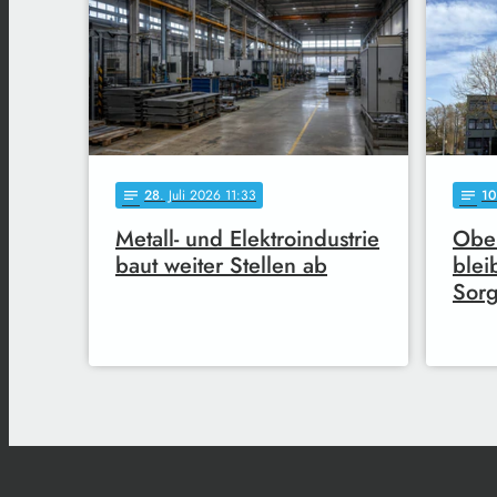
28
. Juli 2026 11:33
10
notes
notes
Metall- und Elektroindustrie
Ober
baut weiter Stellen ab
bleib
Sor