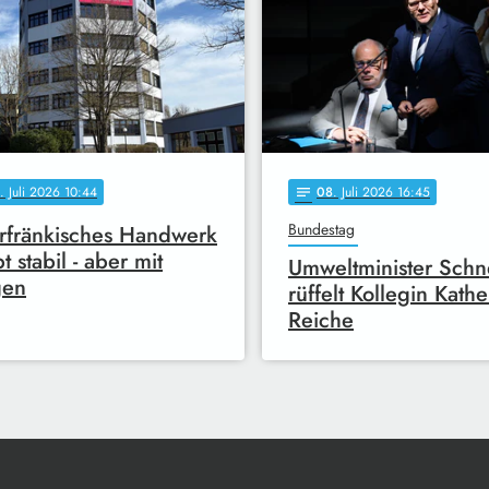
. Juli 2026 10:44
08
. Juli 2026 16:45
notes
Bundestag
fränkisches Handwerk
t stabil - aber mit
Umweltminister Schn
gen
rüffelt Kollegin Kathe
Reiche