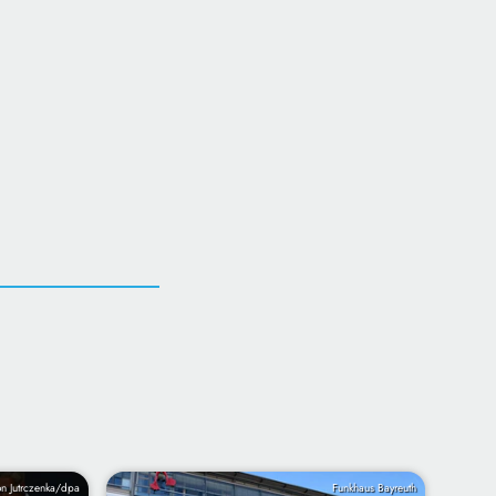
n Jutrczenka/dpa
Funkhaus Bayreuth