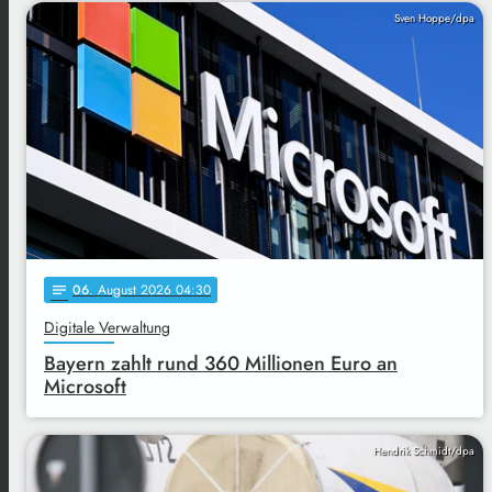
Sven Hoppe/dpa
06
. August 2026 04:30
notes
Digitale Verwaltung
Bayern zahlt rund 360 Millionen Euro an
Microsoft
Hendrik Schmidt/dpa