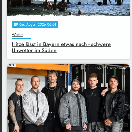
06
. August 2026 06:01
notes
Wetter
Hitze lässt in Bayern etwas nach - schwere
Unwetter im Süden
Federico Gambarini/dpa