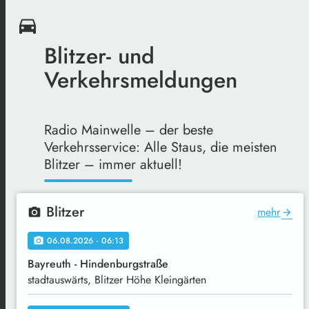
directions_car
Blitzer- und
Verkehrsmeldungen
Radio Mainwelle – der beste
Verkehrsservice: Alle Staus, die meisten
Blitzer – immer aktuell!
Blitzer
mehr
local_see
arrow_forward
06.08.2026 · 06:13
local_see
Bayreuth - Hindenburgstraße
stadtauswärts, Blitzer Höhe Kleingärten