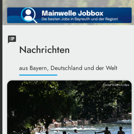
speaker_notes
Nachrichten
aus Bayern, Deutschland und der Welt
Florian Diettrich/dpa