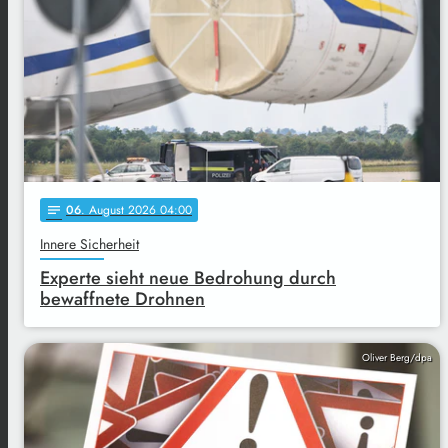
06
. August 2026 04:00
notes
Innere Sicherheit
Experte sieht neue Bedrohung durch
bewaffnete Drohnen
Oliver Berg/dpa