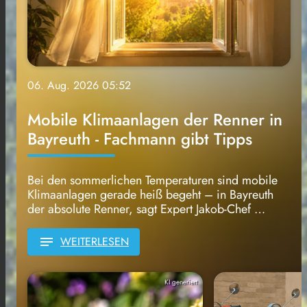
06. Aug. 2026 05:52
Mobile Klimaanlagen der Renner in
Bayreuth - Fachmann gibt Tipps
Bei den sommerlichen Temperaturen sind mobile
Klimaanlagen gerade heiß begeht – in Bayreuth
der absolute Renner, sagt Expert Jakob-Chef …
notes
WEITERLESEN
KI generiert