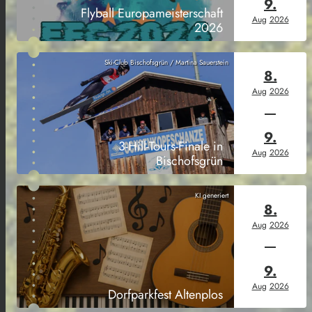
9.
Flyball Europameisterschaft
Aug
2026
2026
Ski-Club Bischofsgrün / Martina Sauerstein
8.
Aug
2026
9.
3-Hill-Tours-Finale in
Aug
2026
Bischofsgrün
KI generiert
8.
Aug
2026
9.
Aug
2026
Dorfparkfest Altenplos