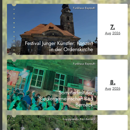
Funkhaus Bayreuth
7.
Aug
2026
Festival Junger Künstler: Konzert
in der Ordenskirche
Funkhaus Bayreuth
8.
Aug
2026
Sommerfest der
Siedlergemeinschaft Bad
Berneck
Kneippverein Bad Berneck