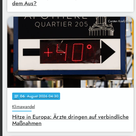
dem Aus?
Carsten Koall/dpa
06
. August 2026 04:30
notes
Klimawandel
Hitze in Europa: Ärzte dringen auf verbindliche
Maßnahmen