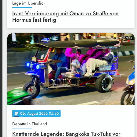
Lage im Überblick
Iran: Vereinbarung mit Oman zu Straße von
Hormus fast fertig
Carola Frentzen/dpa
06
. August 2026 05:30
notes
Debatte in Thailand
Knatternde Legende: Bangkoks Tuk-Tuks vor