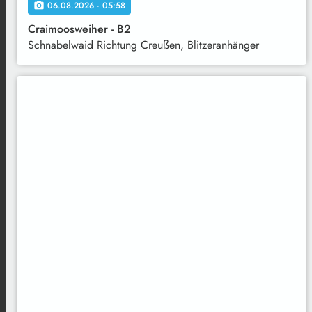
06.08.2026 · 05:58
local_see
Craimoosweiher - B2
Schnabelwaid Richtung Creußen, Blitzeranhänger