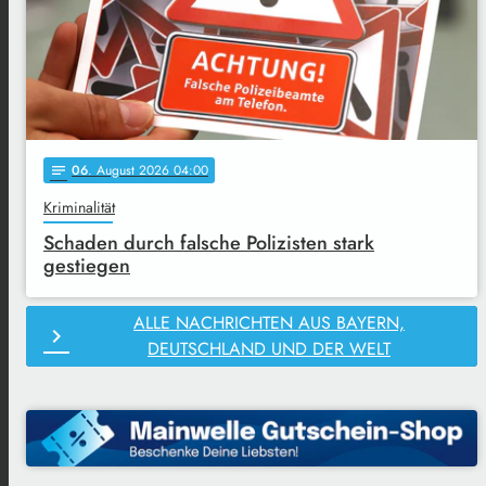
06
. August 2026 04:00
notes
Kriminalität
Schaden durch falsche Polizisten stark
gestiegen
ALLE NACHRICHTEN AUS BAYERN,
chevron_right
DEUTSCHLAND UND DER WELT