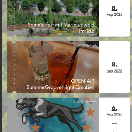
8.
Aug
2026
Sommerfest mit Marina Seidel
im Trio
Funkhaus Bayreuth
8.
Aug
2026
OPEN AIR
SummerGrooveNight Creußen
Funkhaus Bayreuth
6.
Aug
2026