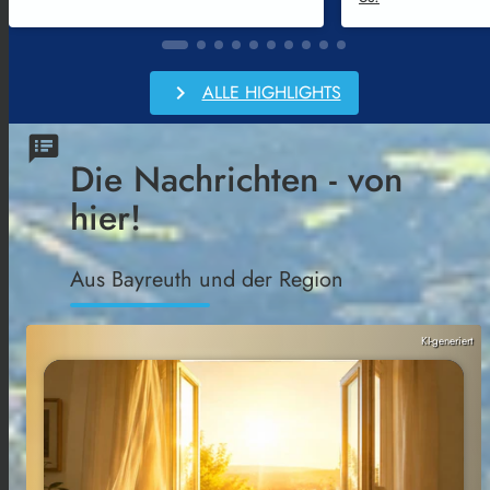
chevron_right
ALLE HIGHLIGHTS
speaker_notes
Die Nachrichten - von
hier!
Aus Bayreuth und der Region
KI-generiert