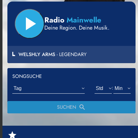
play_arrow
Radio
Mainwelle
Deine Region. Deine Musik.
WELSHLY ARMS
- LEGENDARY
SONGSUCHE
:
WELSHLY ARMS
FASTBOY
SUCHEN
search
LEGENDARY
BEAUTIFUL LIFE
04:43
04:38
0
star