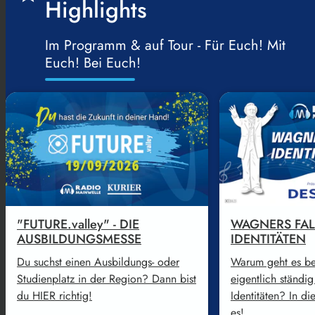
Highlights
Im Programm & auf Tour - Für Euch! Mit
Euch! Bei Euch!
"FUTURE.valley" - DIE
WAGNERS FA
AUSBILDUNGSMESSE
IDENTITÄTEN
Du suchst einen Ausbildungs- oder
Warum geht es be
Studienplatz in der Region? Dann bist
eigentlich ständi
du HIER richtig!
Identitäten? In die
es!